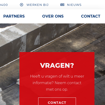
9400
WERKEN BIJ
NIEUWS
PARTNERS
OVER ONS
CONTACT
VRAGEN?
VRAGEN?
Heeft u vragen of wilt u meer
Heeft u vragen of wilt u meer
informatie? Neem contact
informatie? Neem contact
met ons op.
met ons op.
CONTACT
CONTACT